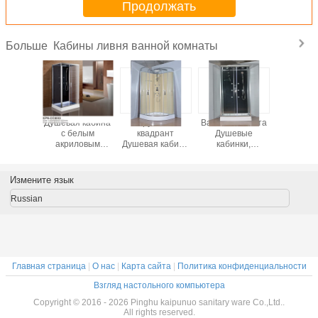
Продолжать
Кабины ливня ванной комнаты
Больше
овой
Душевая кабина
Круговой
Ванная комната
850 x 
рант
с белым
квадрант
Душевые
матери
 кабина
акриловым
Душевая кабина
кабинки,
кабин 
елым
подносом
с белым
Душевые
квадр
ловым
1100*800*2150
акриловым
кабинки 900 х
ванной к
осом
см
подносом
900 х 2150 мм кв.
прозра
Измените язык
ного
хромного
закале
иния
алюминия
стекля
Russian
Главная страница
|
О нас
|
Карта сайта
|
Политика конфиденциальности
Взгляд настольного компьютера
Copyright © 2016 - 2026 Pinghu kaipunuo sanitary ware Co.,Ltd..
All rights reserved.