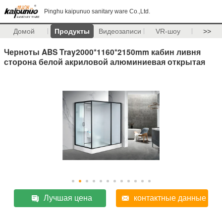
Pinghu kaipunuo sanitary ware Co.,Ltd.
Домой
Продукты
Видеозаписи
VR-шоу
>>
Черноты ABS Tray2000*1160*2150mm кабин ливня
сторона белой акриловой алюминиевая открытая
Лучшая цена
контактные данные