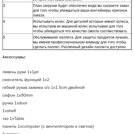
3
План загрузки будет обеспечен когда вы сыграете заказ
для того чтобы убеждаться ваши контейнеры пригонок
заказа.
4
Испытывать колес. Для деталей которые имеют колеса,
мы испытаем их машиной колес испытывая для того
чтобы убеждаться что качество смогло соотвествовать.
5
Обслуживание паллета. Для защиты продуктов лучших,
мы имеем профессиональную команду для того чтобы
сделать паллет. Различный дизайн паллета доступен.
Аксессуары:
ливень руки 1x1jet
смеситель функций 1x2
гибкий рукав зажима s/s 1x1.5cm двойной
сифон 1x90mm
ручка 1xdoor
1xshelf
таз 1xTable
панель 1xcomputer (с вентилятором и светом)