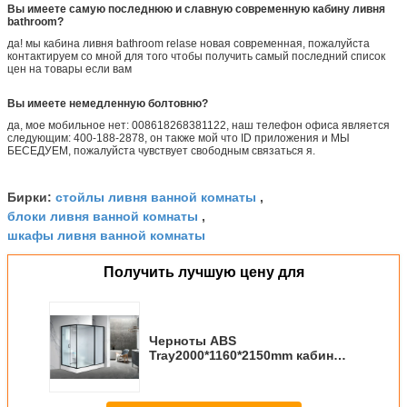
Вы имеете самую последнюю и славную современную кабину ливня
bathroom?
да! мы кабина ливня bathroom relase новая современная, пожалуйста
контактируем со мной для того чтобы получить самый последний список
цен на товары если вам
Вы имеете немедленную болтовню?
да, мое мобильное нет: 008618268381122, наш телефон офиса является
следующим: 400-188-2878, он также мой что ID приложения и МЫ
БЕСЕДУЕМ, пожалуйста чувствует свободным связаться я.
стойлы ливня ванной комнаты
Бирки:
,
блоки ливня ванной комнаты
,
шкафы ливня ванной комнаты
Получить лучшую цену для
Черноты ABS
Tray2000*1160*2150mm кабин
ливня сторона белой
акриловой алюминиевая
открытая