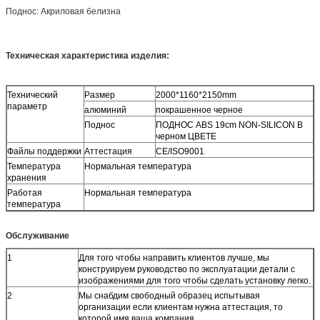
Поднос: Акриловая белизна
Техническая характеристика изделия:
Технический
Размер
2000*1160*2150mm
параметр
алюминий
покрашенное черное
Поднос
ПОДНОС ABS
19cm NON-SILICON
В
черном ЦВЕТЕ
Файлы поддержки
Аттестация
CE/ISO9001
Температура
Нормальная температура
хранения
Работая
Нормальная температура
температура
Обслуживание
1
Для того чтобы направить клиентов лучше, мы
конструируем руководство по эксплуатации детали с
изображениями для того чтобы сделать установку легко.
2
Мы снабдим свободный образец испытывая
организации если клиентам нужна аттестация, то
которой имя ваша компания.