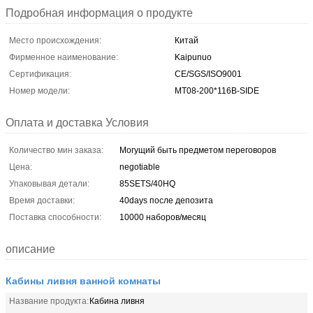
Подробная информация о продукте
Место происхождения:
Китай
Фирменное наименование:
Kaipunuo
Сертификация:
CE/SGS/ISO9001
Номер модели:
MT08-200*116B-SIDE
Оплата и доставка Условия
Количество мин заказа:
Могущий быть предметом переговоров
Цена:
negotiable
Упаковывая детали:
85SETS/40HQ
Время доставки:
40days после депозита
Поставка способности:
10000 наборов/месяц
описание
Кабины ливня ванной комнаты
Название продукта:
Кабина ливня