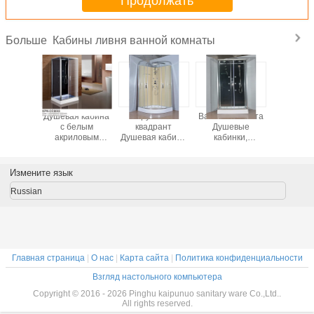
Продолжать
Кабины ливня ванной комнаты
Больше
овой
Душевая кабина
Круговой
Ванная комната
850 x 
рант
с белым
квадрант
Душевые
матери
 кабина
акриловым
Душевая кабина
кабинки,
кабин 
елым
подносом
с белым
Душевые
квадр
ловым
1100*800*2150
акриловым
кабинки 900 х
ванной к
осом
см
подносом
900 х 2150 мм кв.
прозра
Измените язык
ного
хромного
закале
иния
алюминия
стекля
Russian
Главная страница
|
О нас
|
Карта сайта
|
Политика конфиденциальности
Взгляд настольного компьютера
Copyright © 2016 - 2026 Pinghu kaipunuo sanitary ware Co.,Ltd..
All rights reserved.