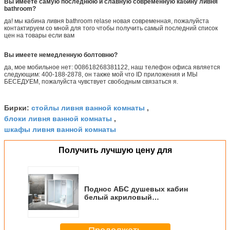
Вы имеете самую последнюю и славную современную кабину ливня
bathroom?
да! мы кабина ливня bathroom relase новая современная, пожалуйста
контактируем со мной для того чтобы получить самый последний список
цен на товары если вам
Вы имеете немедленную болтовню?
да, мое мобильное нет: 008618268381122, наш телефон офиса является
следующим: 400-188-2878, он также мой что ID приложения и МЫ
БЕСЕДУЕМ, пожалуйста чувствует свободным связаться я.
стойлы ливня ванной комнаты
Бирки:
,
блоки ливня ванной комнаты
,
шкафы ливня ванной комнаты
Получить лучшую цену для
Поднос АБС душевых кабин
белый акриловый
2000*1160*2150мм белый
алюминиевый фронт открытый