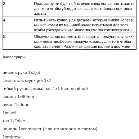
3
План загрузки будет обеспечен когда вы сыграете заказ
для того чтобы убеждаться ваши контейнеры пригонок
заказа.
4
Испытывать колес. Для деталей которые имеют колеса,
мы испытаем их машиной колес испытывая для того
чтобы убеждаться что качество смогло соотвествовать.
5
Обслуживание паллета. Для защиты продуктов лучших,
мы имеем профессиональную команду для того чтобы
сделать паллет. Различный дизайн паллета доступен.
Аксессуары:
ливень руки 1x1jet
смеситель функций 1x2
гибкий рукав зажима s/s 1x1.5cm двойной
сифон 1x90mm
ручка 1xdoor
1xshelf
таз 1xTable
панель 1xcomputer (с вентилятором и светом)
1xmirrow