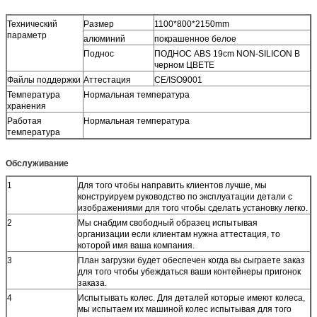
Технический
Размер
1100*800*2150mm
параметр
алюминий
покрашенное белое
Поднос
ПОДНОС ABS
19cm NON-SILICON
В
черном ЦВЕТЕ
Файлы поддержки
Аттестация
CE/ISO9001
Температура
Нормальная температура
хранения
Работая
Нормальная температура
температура
Обслуживание
1
Для того чтобы направить клиентов лучше, мы
конструируем руководство по эксплуатации детали с
изображениями для того чтобы сделать установку легко.
2
Мы снабдим свободный образец испытывая
организации если клиентам нужна аттестация, то
которой имя ваша компания.
3
План загрузки будет обеспечен когда вы сыграете заказ
для того чтобы убеждаться ваши контейнеры пригонок
заказа.
4
Испытывать колес. Для деталей которые имеют колеса,
мы испытаем их машиной колес испытывая для того