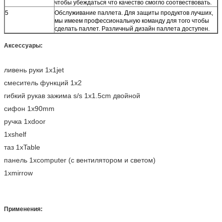
чтобы убеждаться что качество смогло соотвествовать.
5
Обслуживание паллета. Для защиты продуктов лучших,
мы имеем профессиональную команду для того чтобы
сделать паллет. Различный дизайн паллета доступен.
Аксессуары:
ливень руки 1x1jet
смеситель функций 1x2
гибкий рукав зажима s/s 1x1.5cm двойной
сифон 1x90mm
ручка 1xdoor
1xshelf
таз 1xTable
панель 1xcomputer (с вентилятором и светом)
1xmirrow
Применения: