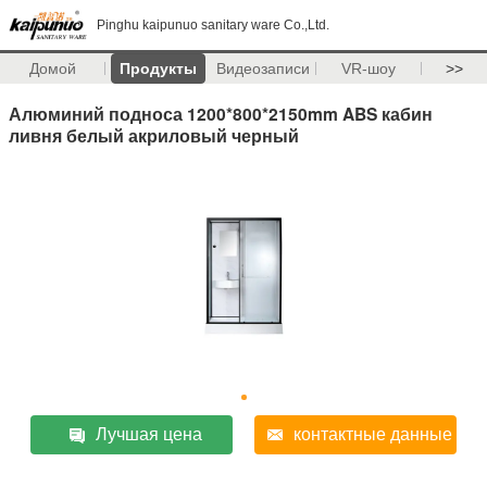
Pinghu kaipunuo sanitary ware Co.,Ltd.
Домой
Продукты
Видеозаписи
VR-шоу
>>
Алюминий подноса 1200*800*2150mm ABS кабин
ливня белый акриловый черный
Лучшая цена
контактные данные