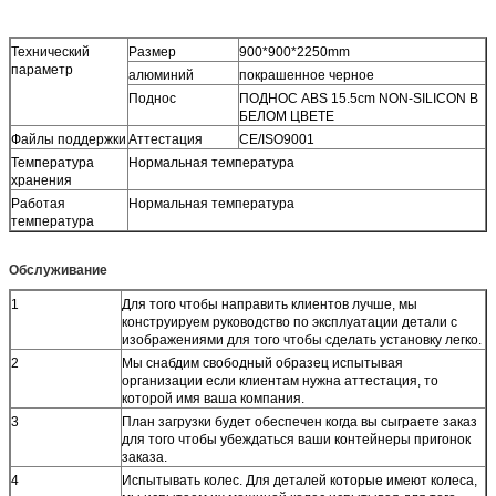
Технический
Размер
900*900*2250mm
параметр
алюминий
покрашенное черное
Поднос
ПОДНОС ABS
15.5cm NON-SILICON
В
БЕЛОМ ЦВЕТЕ
Файлы поддержки
Аттестация
CE/ISO9001
Температура
Нормальная температура
хранения
Работая
Нормальная температура
температура
Обслуживание
1
Для того чтобы направить клиентов лучше, мы
конструируем руководство по эксплуатации детали с
изображениями для того чтобы сделать установку легко.
2
Мы снабдим свободный образец испытывая
организации если клиентам нужна аттестация, то
которой имя ваша компания.
3
План загрузки будет обеспечен когда вы сыграете заказ
для того чтобы убеждаться ваши контейнеры пригонок
заказа.
4
Испытывать колес. Для деталей которые имеют колеса,