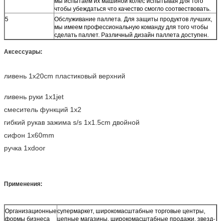
мы испытаем их машиной колес испытывая для того
чтобы убеждаться что качество смогло соотвествовать.
5
Обслуживание паллета. Для защиты продуктов лучших,
мы имеем профессиональную команду для того чтобы
сделать паллет. Различный дизайн паллета доступен.
Аксессуары:
ливень 1x20cm пластиковый верхний
ливень руки 1x1jet
смеситель функций 1x2
гибкий рукав зажима s/s 1x1.5cm двойной
сифон 1x60mm
ручка 1xdoor
Применения:
Организационные
супермаркет, широкомасштабные торговые центры,
формы бизнеса
цепные магазины, широкомасштабные продажи, звезд-