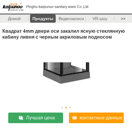
Pinghu kaipunuo sanitary ware Co.,Ltd.
Домой
Продукты
Видеозаписи
VR-шоу
>>
Квадрат 4mm двери оси закалил ясную стеклянную
кабину ливня с черным акриловым подносом
Лучшая цена
контактные данные