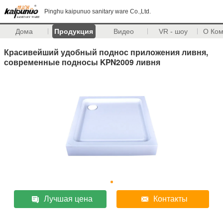
Pinghu kaipunuo sanitary ware Co.,Ltd.
Дома
Продукция
Видео
VR - шоу
О Ко
Красивейший удобный поднос приложения ливня,
современные подносы KPN2009 ливня
Лучшая цена
Контакты