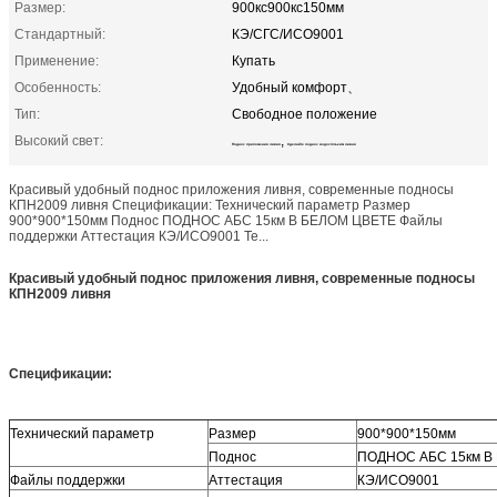
Размер:
900кс900кс150мм
Стандартный:
КЭ/СГС/ИСО9001
Применение:
Купать
Особенность:
Удобный комфорт、
Тип:
Свободное положение
Высокий свет:
,
Поднос приложения ливня
Сделайте поднос водостотьким ливня
Красивый удобный поднос приложения ливня, современные подносы
КПН2009 ливня Спецификации: Технический параметр Размер
900*900*150мм Поднос ПОДНОС АБС 15км В БЕЛОМ ЦВЕТЕ Файлы
поддержки Аттестация КЭ/ИСО9001 Те...
Красивый удобный поднос приложения ливня, современные подносы
КПН2009 ливня
Спецификации:
Технический параметр
Размер
900*900*150мм
Поднос
ПОДНОС АБС
15км
В
Файлы поддержки
Аттестация
КЭ/ИСО9001