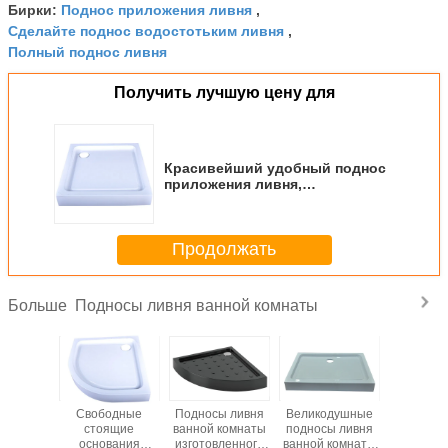
Поднос приложения ливня
Бирки:
,
Сделайте поднос водостотьким ливня
,
Полный поднос ливня
Получить лучшую цену для
Красивейший удобный поднос
приложения ливня,
современные подносы KPN2009
ливня
Продолжать
Подносы ливня ванной комнаты
Больше
ойчивого
Свободные
Подносы ливня
Великодушные
Материал
 подноса
стоящие
ванной комнаты
подносы ливня
800 x 
00 ливня
основания
изготовленного
ванной комнаты
регулир