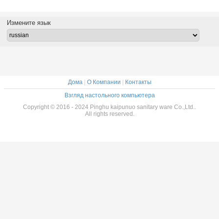
комнаты
подносов ливня
на заказ размера
хранение
Abs л
 белого
ванной комнаты
профессиональные,
температуры
усиле
ция SGS
800 x 800
объезжают
нормального 800
подно
Измените язык
самомоднейшие
прямоугольные
x 1200
акрил
для гостиниц
основания ливня
соста
расклассифицированных
звездой
Дома
|
О Компании
|
Контакты
Взгляд настольного компьютера
Copyright © 2016 - 2024 Pinghu kaipunuo sanitary ware Co.,Ltd..
All rights reserved.